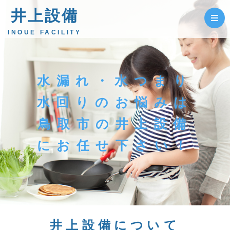
井上設備
INOUE FACILITY
水漏れ・水つまり
水回りのお悩みは
鳥取市の井上設備
にお任せ下さい！
井上設備について